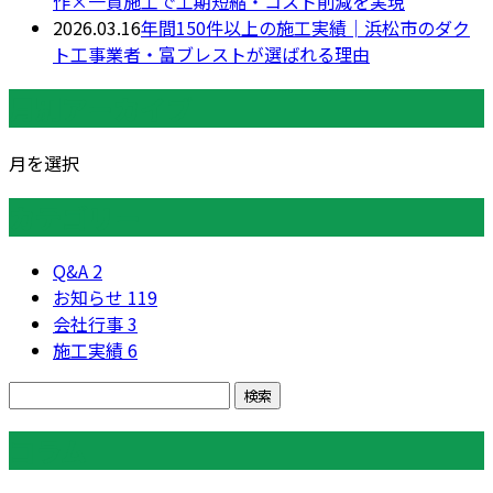
作×一貫施工で工期短縮・コスト削減を実現
2026.03.16
年間150件以上の施工実績│浜松市のダク
ト工事業者・富ブレストが選ばれる理由
月別アーカイブ
月を選択
カテゴリー
Q&A
2
お知らせ
119
会社行事
3
施工実績
6
コラム