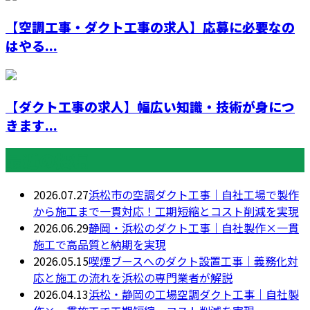
【空調工事・ダクト工事の求人】応募に必要なの
はやる...
【ダクト工事の求人】幅広い知識・技術が身につ
きます...
最近の投稿
2026.07.27
浜松市の空調ダクト工事｜自社工場で製作
から施工まで一貫対応！工期短縮とコスト削減を実現
2026.06.29
静岡・浜松のダクト工事｜自社製作×一貫
施工で高品質と納期を実現
2026.05.15
喫煙ブースへのダクト設置工事｜義務化対
応と施工の流れを浜松の専門業者が解説
2026.04.13
浜松・静岡の工場空調ダクト工事｜自社製