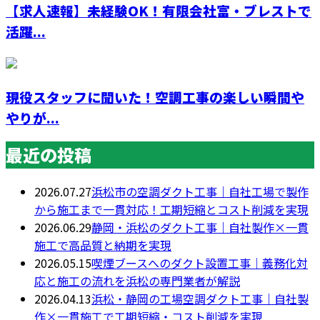
【求人速報】未経験OK！有限会社富・ブレストで
活躍...
現役スタッフに聞いた！空調工事の楽しい瞬間や
やりが...
最近の投稿
2026.07.27
浜松市の空調ダクト工事｜自社工場で製作
から施工まで一貫対応！工期短縮とコスト削減を実現
2026.06.29
静岡・浜松のダクト工事｜自社製作×一貫
施工で高品質と納期を実現
2026.05.15
喫煙ブースへのダクト設置工事｜義務化対
応と施工の流れを浜松の専門業者が解説
2026.04.13
浜松・静岡の工場空調ダクト工事｜自社製
作×一貫施工で工期短縮・コスト削減を実現