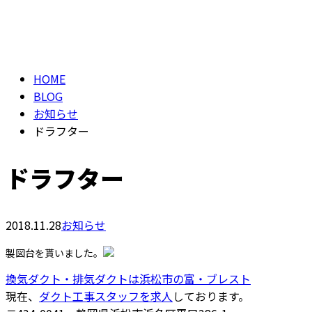
ブログ
Consultation
BLOG
HOME
BLOG
お知らせ
ドラフター
ドラフター
2018.11.28
お知らせ
製図台を貰いました。
換気ダクト・排気ダクトは浜松市の富・ブレスト
現在、
ダクト工事スタッフを求人
しております。