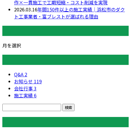
作×一貫施工で工期短縮・コスト削減を実現
2026.03.16
年間150件以上の施工実績│浜松市のダク
ト工事業者・富ブレストが選ばれる理由
月別アーカイブ
月を選択
カテゴリー
Q&A
2
お知らせ
119
会社行事
3
施工実績
6
コラム