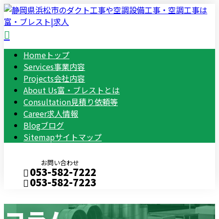
Home
トップ
Services
事業内容
Projects
会社内容
About Us
富・ブレストとは
Consultation
見積り依頼等
Career
求人情報
Blog
ブログ
Sitemap
サイトマップ
お問い合わせ
053-582-7222
053-582-7223
Consultation