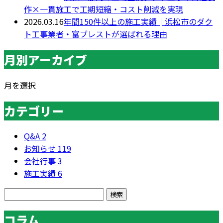
作×一貫施工で工期短縮・コスト削減を実現
2026.03.16
年間150件以上の施工実績│浜松市のダク
ト工事業者・富ブレストが選ばれる理由
月別アーカイブ
月を選択
カテゴリー
Q&A
2
お知らせ
119
会社行事
3
施工実績
6
コラム