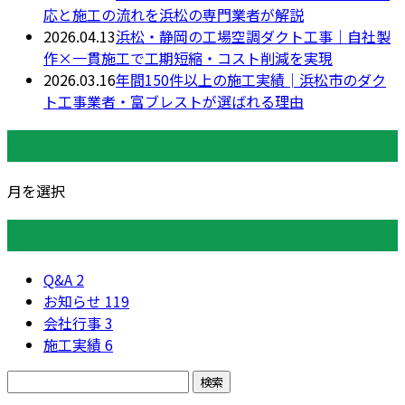
応と施工の流れを浜松の専門業者が解説
2026.04.13
浜松・静岡の工場空調ダクト工事｜自社製
作×一貫施工で工期短縮・コスト削減を実現
2026.03.16
年間150件以上の施工実績│浜松市のダク
ト工事業者・富ブレストが選ばれる理由
月別アーカイブ
月を選択
カテゴリー
Q&A
2
お知らせ
119
会社行事
3
施工実績
6