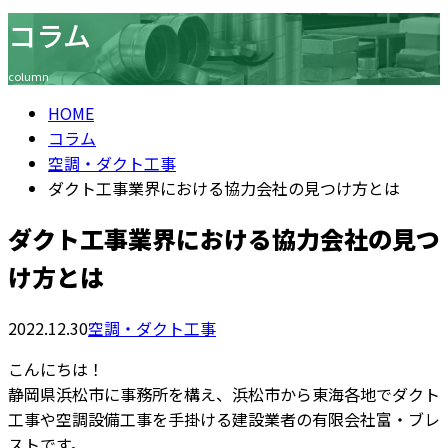
コラム
Consultation
column
HOME
コラム
空調・ダクト工事
ダクト工事業界における協力会社の見つけ方とは
ダクト工事業界における協力会社の見つ
け方とは
2022.12.30
空調・ダクト工事
こんにちは！
静岡県浜松市に事務所を構え、浜松市から東海各地でダクト
工事や空調設備工事を手掛ける建設業者の有限会社富・ブレ
ストです。