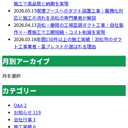
施工で高品質と納期を実現
2026.05.15
喫煙ブースへのダクト設置工事｜義務化対
応と施工の流れを浜松の専門業者が解説
2026.04.13
浜松・静岡の工場空調ダクト工事｜自社製
作×一貫施工で工期短縮・コスト削減を実現
2026.03.16
年間150件以上の施工実績│浜松市のダク
ト工事業者・富ブレストが選ばれる理由
月別アーカイブ
月を選択
カテゴリー
Q&A
2
お知らせ
119
会社行事
3
施工実績
6