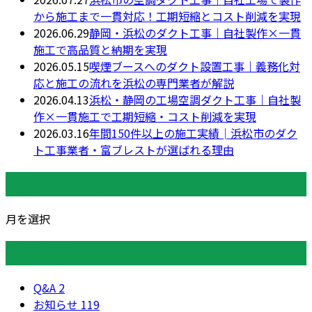
から施工まで一貫対応！工期短縮とコスト削減を実現
2026.06.29
静岡・浜松のダクト工事｜自社製作×一貫
施工で高品質と納期を実現
2026.05.15
喫煙ブースへのダクト設置工事｜義務化対
応と施工の流れを浜松の専門業者が解説
2026.04.13
浜松・静岡の工場空調ダクト工事｜自社製
作×一貫施工で工期短縮・コスト削減を実現
2026.03.16
年間150件以上の施工実績│浜松市のダク
ト工事業者・富ブレストが選ばれる理由
月別アーカイブ
月を選択
カテゴリー
Q&A
2
お知らせ
119